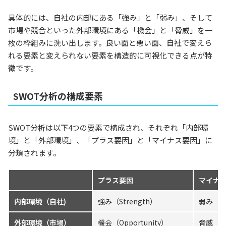
具体的には、自社の内部にある「強み」と「弱み」、そして
市場や競合といった外部環境にある「機会」と「脅威」を一
枚の枠組みに洗い出します。良い面と悪い面、自社で変えら
れる要素と変えられない要素を構造的に可視化できる点が特
徴です。
SWOT分析の構成要素
SWOT分析は以下4つの要素で構成され、それぞれ「内部環
境」と「外部環境」、「プラス要因」と「マイナス要因」に
分類されます。
プラス要因
マイナ
内部環境（自社)
強み（Strength）
弱み（We
外部環境（市場）
機会（Opportunity）
脅威（Th