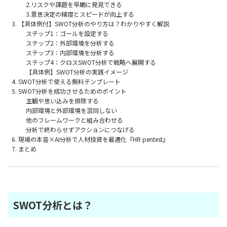
2.リスクや課題を早期に発見できる
3.意思決定の精度とスピードが向上する
【具体例付】SWOT分析のやり方は？わかりやすく解説
ステップ1：ゴールを設定する
ステップ2：外部環境を分析する
ステップ3：内部環境を分析する
ステップ4：クロスSWOT分析で戦略へ展開する
【具体例】SWOT分析の実践イメージ
SWOT分析で使える無料テンプレート
SWOT分析を成功させるためのポイント
主観や思い込みを排除する
内部環境と外部環境を混同しない
他のフレームワークと組み合わせる
分析で終わらせずアクションにつなげる
現場の本音×AI分析で人材投資を最適化『HR pentest』
まとめ
SWOT分析とは？