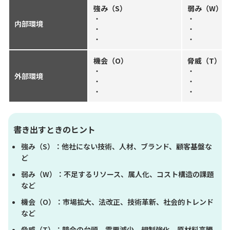
強み（S）
弱み（W）
・
・
内部環境
・
・
・
・
機会（O）
脅威（T）
・
・
外部環境
・
・
・
・
書き出すときのヒント
強み（S）：他社にない技術、人材、ブランド、顧客基盤な
ど
弱み（W）：不足するリソース、属人化、コスト構造の課題
など
機会（O）：市場拡大、法改正、技術革新、社会的トレンド
など
脅威（T）：競合の台頭、需要減少、規制強化、原材料高騰