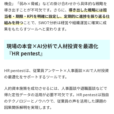
機会」「弱み×脅威」などの掛け合わせから具体的な戦略を
導き出すことが不可欠です。さらに、
導き出した戦略には担
当者・期限・KPIを明確に設定し、定期的に進捗を振り返る仕
組みを持つ
ことで、SWOT分析は経営や組織運営に確実に成
果をもたらすツールへと変わります。
現場の本音×AI分析で人材投資を最適化
『HR pentest』
HR pentestは、従業員アンケート×人事面談×AIで人材投資
の最適化をサポートするツールです。
人的資本施策を成功させるには、人事面談や退職面談などで
得た定性データの活用が必要不可欠です。HR pentestは独自
のテクノロジーとノウハウで、従業員の声を活用した課題の
因果関係解明を実現します。