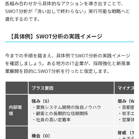
各組み合わせから具体的なアクションを導き出すことで、
SWOT分析が「洗い出しで終わらない」実行可能な戦略へと
進化するのです。
【具体例】SWOT分析の実践イメージ
今までの手順を踏まえ、具体例でSWOT分析の実践イメージ
を確認しましょう。ある地方のIT企業が、採用強化と新規事
業展開を目的にSWOT分析を行ったと仮定します。
プラス要因
マイナス
強み（S）
弱み（W）
内部環
・業務システム開発の独自ノウハウ
・首都圏
境
・顧客との長期的な信頼関係
・若手エ
・社員の高い定着率
・営業体
脅威 （T）
機会（O）
・大手企