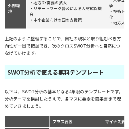
・地方DX需要の拡大
外部環
争
・リモートワーク普及による人材確保機
境
・技術ト
会
化
・中小企業向けの国の支援策
・地方人
上記のように整理することで、自社の現状と取り組むべき方
向性が一目で把握でき、次のクロスSWOT分析へと自然につ
なげていけます。
SWOT分析で使える無料テンプレート
以下は、SWOT分析の基本となる4象限のテンプレートです。
分析テーマを検討したうえで、各マスに要素を箇条書きで埋
めていきましょう。
プラス要因
マイナス要