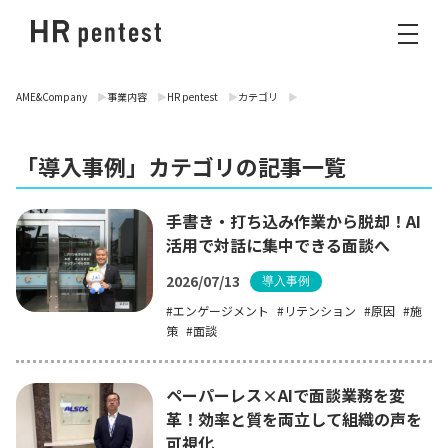
AME&Company
事業内容
HR pentest
カテゴリ
「導入事例」カテゴリの記事一覧
手書き・打ち込み作業から脱却！AI
活用で対話に集中できる面談へ
2026/07/13
導入事例
エンゲージメント
リテンション
原因
施
策
面談
ペーパーレス×AIで面談業務を変
革！効率と質を両立して組織の声を
可視化