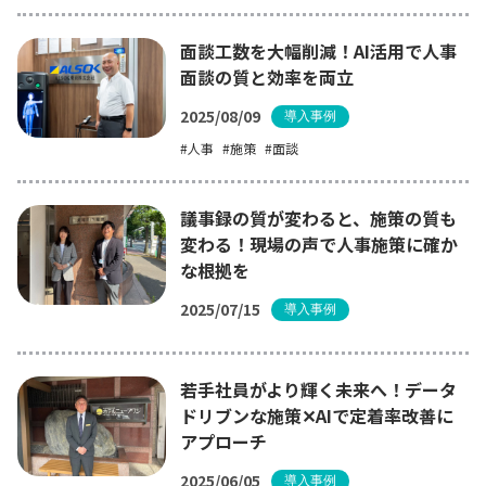
面談工数を大幅削減！AI活用で人事
面談の質と効率を両立
2025/08/09
導入事例
人事
施策
面談
議事録の質が変わると、施策の質も
変わる！現場の声で人事施策に確か
な根拠を
2025/07/15
導入事例
若手社員がより輝く未来へ！データ
ドリブンな施策✕AIで定着率改善に
アプローチ
2025/06/05
導入事例