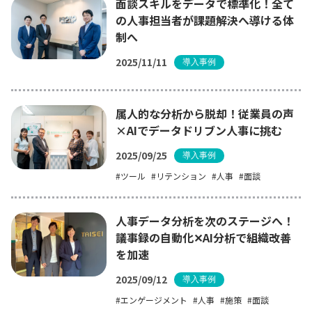
面談スキルをデータで標準化！全て
の人事担当者が課題解決へ導ける体
制へ
2025/11/11
導入事例
属人的な分析から脱却！従業員の声
×AIでデータドリブン人事に挑む
2025/09/25
導入事例
ツール
リテンション
人事
面談
人事データ分析を次のステージへ！
議事録の自動化✕AI分析で組織改善
を加速
2025/09/12
導入事例
エンゲージメント
人事
施策
面談