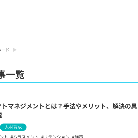
ワード
事一覧
クトマネジメントとは？手法やメリット、解決の具
説
人材育成
ント
ハラスメント
リテンション
施策