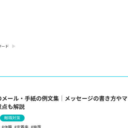
ワード
のメール・手紙の例文集｜メッセージの書き方やマ
意点も解説
離職対策
休職
定着率
施策