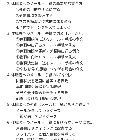
休職者へのメール・手紙の基本的な書き方
1.連絡の目的を明確にする
2.必要事項を整理する
3.本文を簡潔かつ端的にまとめる
4.全体のトーンを整えて仕上げる
休職者へのメール・手紙の例文【シーン別】
①休職開始時に送るメール・手紙の例文
②休職中に送るメール・手紙の例文
③休職期間の更新・延長時に送る例文
④復職に向けたメール・手紙の例文
⑤復職決定後に送るメール・手紙の例文
⑥やむを得ず退職につながる場合の例文
休職者へのメール・手紙のNGな例文
回復状況を過度に詮索する表現
早期復職や結論を迫る表現
業務や会社都合を強調する表現
配慮に欠ける主観的な表現
休職者への連絡はメールと手紙どちらが適切？
メールが適しているケース
手紙が適しているケース
休職者へのメール・手紙におけるマナーや注意点
連絡頻度やタイミングに配慮する
プライバシーと個人情報を尊重する
記録・証跡を意識してやり取りする