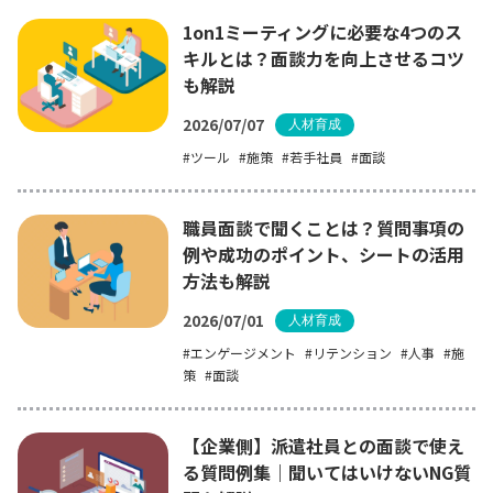
1on1ミーティングに必要な4つのス
キルとは？面談力を向上させるコツ
も解説
2026/07/07
人材育成
ツール
施策
若手社員
面談
職員面談で聞くことは？質問事項の
例や成功のポイント、シートの活用
方法も解説
2026/07/01
人材育成
エンゲージメント
リテンション
人事
施
策
面談
【企業側】派遣社員との面談で使え
る質問例集｜聞いてはいけないNG質