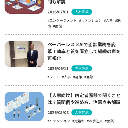
問も解説
2026/07/01
人材育成
エンゲージメント
リテンション
人事
施
策
面談
ペーパーレス×AIで面談業務を変
革！効率と質を両立して組織の声を
可視化
2026/06/11
導入事例
ツール
人事
施策
面談
【人事向け】内定者面談で聞くこと
は？質問例や進め方、注意点も解説
2026/05/08
人材育成
リテンション
定着率
若手社員
面談