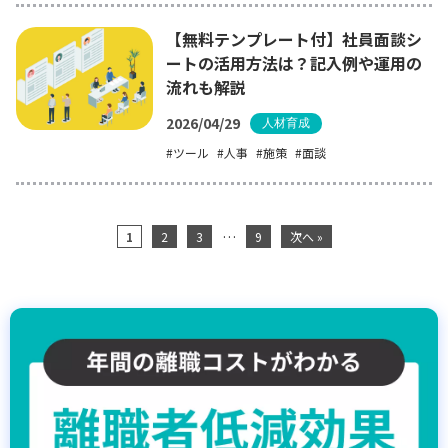
【無料テンプレート付】社員面談シ
ートの活用方法は？記入例や運用の
流れも解説
2026/04/29
人材育成
ツール
人事
施策
面談
…
1
2
3
9
次へ »