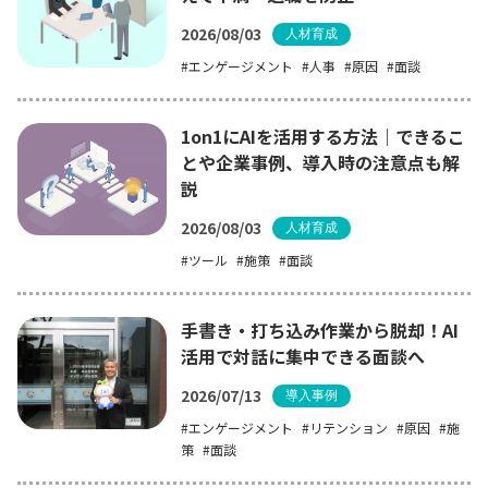
2026/08/03
人材育成
エンゲージメント
人事
原因
面談
1on1にAIを活用する方法｜できるこ
とや企業事例、導入時の注意点も解
説
2026/08/03
人材育成
ツール
施策
面談
手書き・打ち込み作業から脱却！AI
活用で対話に集中できる面談へ
2026/07/13
導入事例
エンゲージメント
リテンション
原因
施
策
面談