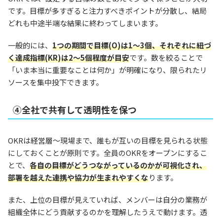
です。目標が多すぎると注力すべきポイントが分散し、結局
どれも中途半端な結果に終わってしまいます。
一般的には、
1つの期間で目標
(
O)は1〜3個、それぞれに紐づ
く達成指標(KR)は2〜5個程度が目安
です。数を絞ることで
「いま本当に重要なことは何か」が明確になり、限られたリ
ソースを集中投下できます。
④全社で共有して透明性を保つ
OKRは経営層〜現場まで、誰もが互いの目標を見られる状態
にしておくことが原則です。全員のOKRをオープンにするこ
とで、
各自の目標がどうつながっているのかが可視化され、
部署を越えた連携や協力が生まれやすくな
ります。
また、上位の目標が見えていれば、メンバーは自分の業務が
組織全体にどう貢献するのかを理解したうえで動けます。透