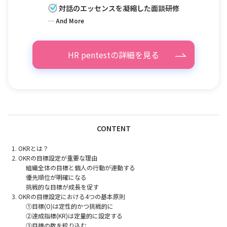
対話のエッセンスを凝縮した面談研修
… And More
HR pentestの詳細を見る
CONTENT
OKRとは？
OKRの目標設定が重要な理由
組織全体の目標と個人の行動が連動する
優先順位が明確になる
挑戦的な目標が成長を促す
OKRの目標設定における4つの基本原則
①目標(O)は定性的かつ挑戦的に
②達成指標(KR)は定量的に設定する
③目標の数を絞り込む