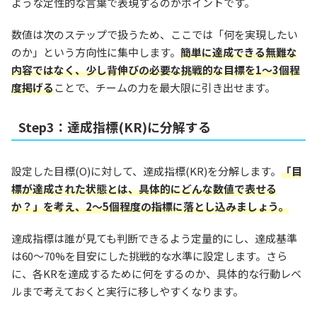
ような定性的な言葉で表現するのがポイントです。
数値は次のステップで扱うため、ここでは「何を実現したい
のか」という方向性に集中します。
簡単に達成できる無難な
内容ではなく、少し背伸びの必要な挑戦的な目標を1〜3個程
度掲げる
ことで、チームの力を最大限に引き出せます。
Step3：達成指標(KR)に分解する
設定した目標(O)に対して、達成指標(KR)を分解します。
「目
標が達成された状態とは、具体的にどんな数値で表せる
か？」を考え、2〜5個程度の指標に落とし込みましょう。
達成指標は誰が見ても判断できるよう定量的にし、達成基準
は60〜70%を目安にした挑戦的な水準に設定します。さら
に、各KRを達成するために何をするのか、具体的な行動レベ
ルまで考えておくと実行に移しやすくなります。