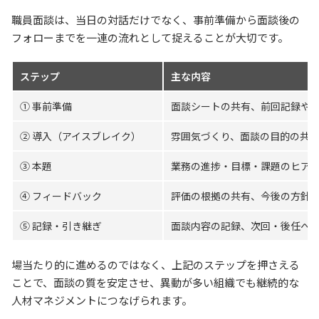
職員面談は、当日の対話だけでなく、事前準備から面談後の
フォローまでを一連の流れとして捉えることが大切です。
ステップ
主な内容
① 事前準備
面談シートの共有、前回記録や
② 導入（アイスブレイク）
雰囲気づくり、面談の目的の共
③ 本題
業務の進捗・目標・課題のヒア
④ フィードバック
評価の根拠の共有、今後の方針
⑤ 記録・引き継ぎ
面談内容の記録、次回・後任へ
場当たり的に進めるのではなく、上記のステップを押さえる
ことで、面談の質を安定させ、異動が多い組織でも継続的な
人材マネジメントにつなげられます。