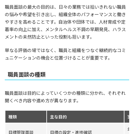
職員面談の最大の目的は、日々の業務では拾いきれない職員
の悩みや希望を引き出し、組織全体のパフォーマンスと働き
やすさを高めることです。自治体や団体では、人材育成や定
着率の向上に加え、メンタルヘルス不調の早期発見、ハラス
メントの未然防止といった役割も担います。
単なる評価の場ではなく、職員と組織をつなぐ継続的なコミ
ュニケーションの機会と位置づけることが重要です。
職員面談の種類
職員面談は目的によっていくつかの種類に分かれ、それぞれ
聞くべき内容や進め方が異なります。
種類
主な目的
実
年
目標管理面談
目標の設定・進捗確認