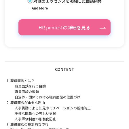
対話のエッセンスを凝縮した面談研修
… And More
HR pentestの詳細を見る
CONTENT
職員面談とは？
職員面談を行う目的
職員面談の種類
自治体・団体における職員面談の位置づけ
職員面談が重要な理由
人事異動による知見やモチベーションの断絶防止
多様な職員への等しい支援
人事評価制度の形骸化防止
職員面談の基本的な流れ