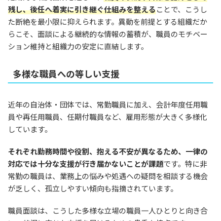
残し、後任へ着実に引き継ぐ仕組みを整える
ことで、こうし
た断絶を最小限に抑えられます。異動を前提とする組織だか
らこそ、面談による継続的な情報の蓄積が、職員のモチベー
ション維持と組織力の安定に直結します。
多様な職員への等しい支援
近年の自治体・団体では、常勤職員に加え、会計年度任用職
員や再任用職員、任期付職員など、雇用形態が大きく多様化
しています。
それぞれ勤務時間や役割、抱える不安が異なるため、一律の
対応では十分な支援が行き届かないことが課題
です。特に非
常勤の職員は、業務上の悩みや処遇への疑問を相談する機会
が乏しく、孤立しやすい傾向も指摘されています。
職員面談は、こうした多様な立場の職員一人ひとりと向き合