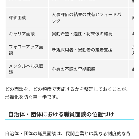
末
人事評価の結果の共有とフィードバ
評価面談
評
ック
キャリア面談
異動希望・適性・将来像の確認
年
フォローアップ面
採
新規採用者・異動者の定着支援
談
月
メンタルヘルス面
心身の不調の早期把握
必
談
どの面談を、どの頻度で実施するかを整理しておくことが、
形骸化を防ぐ第一歩です。
自治体・団体における職員面談の位置づけ
自治体・団体の職員面談は、民間企業とは異なる制度的な背