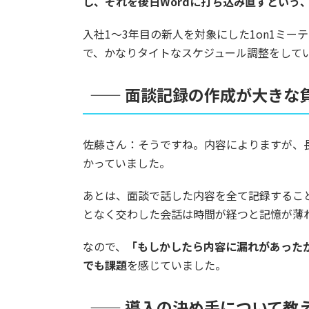
し、それを後日Wordに打ち込み直すという
入社1〜3年目の新人を対象にした1on1ミー
で、かなりタイトなスケジュール調整をして
—— 面談記録の作成が大きな
佐藤さん：そうですね。内容によりますが、長
かっていました。
あとは、面談で話した内容を全て記録するこ
となく交わした会話は時間が経つと記憶が薄
なので、
「もしかしたら内容に漏れがあった
でも課題
を感じていました。
—— 導入の決め手について教