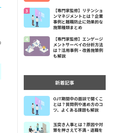
【専門家監修】リテンショ
ンマネジメントとは？企業
事例と離職防止に効果的な
施策種類まとめ
【専門家監修】エンゲージ
の
メントサーベイの分析方法
は？活用事例・改善施策例
も解説
新着記事
OJT期間中の面談で聞くこ
とは？質問例や進め方のコ
ツ、よくある課題も解説
玉突き人事とは？原因や対
策を押さえて不満・退職を