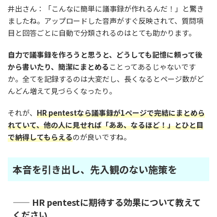
井出さん：「こんなに簡単に議事録が作れるんだ！」と驚き
ましたね。アップロードした音声がすぐ反映されて、質問項
目と回答ごとに自動で分類されるのはとても助かります。
自力で議事録を作ろうと思うと、どうしても記憶に頼って後
から書いたり、簡潔にまとめる
ことってあるじゃないです
か。全てを記録するのは大変だし、長くなるとページ数がど
んどん増えて見づらくなったり。
それが、
HR pentestなら議事録が1ページで完結にまとめら
れていて、他の人に見せれば「ああ、なるほど！」とひと目
で納得してもらえる
のが良いですね。
本音を引き出し、先入観のない施策を
—— HR pentestに期待する効果について教えて
ください