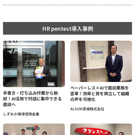
HR pentest導入事例
ペーパーレス×AIで面談業務を
手書き・打ち込み作業から脱
変革！効率と質を両立して組織
却！AI活用で対話に集中できる
の声を可視化
面談へ
ALSOK宮城株式会社
しずおか焼津信用金庫