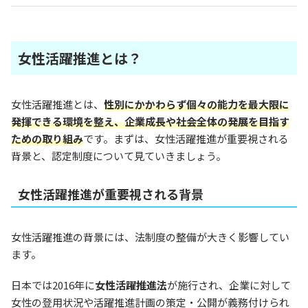
女性活躍推進とは？
女性活躍推進とは、
性別にかかわらず個々の能力を最大限に
発揮できる環境を整え、企業成長や社会全体の発展を目指す
ための取り組み
です。まずは、女性活躍推進が重要視される
背景と、認定制度について見ていきましょう。
女性活躍推進が重要視される背景
女性活躍推進の背景には、法制度の整備が大きく影響してい
ます。
日本では2016年に
女性活躍推進法
が施行され、企業に対して
女性の登用状況や活躍推進計画の策定・公開が義務付けられ