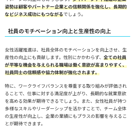
姿勢は顧客やパートナー企業との信頼関係を強化し、長期的
なビジネス成功にもつながる
でしょう。
社員のモチベーション向上と生産性の向上
女性活躍推進は、社員全体のモチベーションを向上させ、生
産性の向上にも貢献します。性別にかかわらず、
全ての社員
が平等な機会を与えられる職場は働く意欲が高まりやすく、
社員同士の信頼感や協力体制が強化されます。
特に、ワークライフバランスを尊重する取り組みが評価され
ることで、仕事に対する満足度が上がり、長期的な就業意欲
を高める効果が期待できるでしょう。また、女性社員が持つ
多様なスキルやリーダーシップを活かすことで、チーム全体
の生産性が向上し、企業の業績にもプラスの影響を与えるこ
とが期待できます。