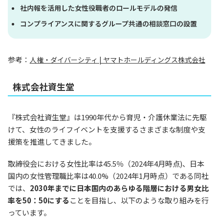
社内報を活用した女性役職者のロールモデルの発信
コンプライアンスに関するグループ共通の相談窓口の設置
参考：
人権・ダイバーシティ | ヤマトホールディングス株式会社
株式会社資生堂
『株式会社資生堂』は1990年代から育児・介護休業法に先駆
けて、女性のライフイベントを支援するさまざまな制度や支
援策を推進してきました。
取締役会における女性比率は45.5％（2024年4月時点)、日本
国内の女性管理職比率は40.0%（2024年1月時点）である同社
では、
2030年までに日本国内のあらゆる階層における男女比
率を50：50にする
ことを目指し、以下のような取り組みを行
っています。