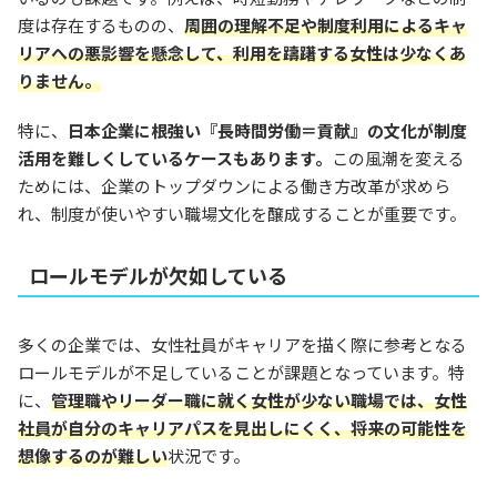
度は存在するものの、
周囲の理解不足や制度利用によるキャ
リアへの悪影響を懸念して、利用を躊躇する女性は少なくあ
りません。
特に、
日本企業に根強い『長時間労働＝貢献』の文化が制度
活用を難しくしているケースもあります。
この風潮を変える
ためには、企業のトップダウンによる働き方改革が求めら
れ、制度が使いやすい職場文化を醸成することが重要です。
ロールモデルが欠如している
多くの企業では、女性社員がキャリアを描く際に参考となる
ロールモデルが不足していることが課題となっています。特
に、
管理職やリーダー職に就く女性が少ない職場では、女性
社員が自分のキャリアパスを見出しにくく、将来の可能性を
想像するのが難しい
状況です。