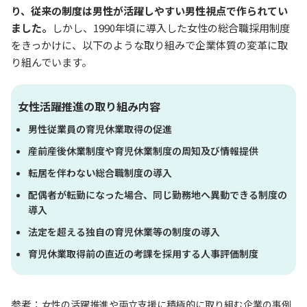
り、従来の制度は男性が活躍しやすい男性視点で作られてい
ました。
しかし、1990年頃に導入した女性の総合職採用制度
をきっかけに、以下のような取り組みで企業体質の変革に取
り組んでいます。
女性活躍推進の取り組み内容
男性従業員の育児休業取得の促進
産前産後休業制度や育児休業制度の周知及び情報提供
転居を伴わない総合職制度の導入
配偶者が転勤になった場合、同じ勤務地へ異動できる制度の
導入
法定を超える独自の育児休業等の制度の導入
育児休業取得前の直近の考課を採用する人事評価制度
参考：
女性の活躍推進や両立支援に積極的に取り組む企業の事例