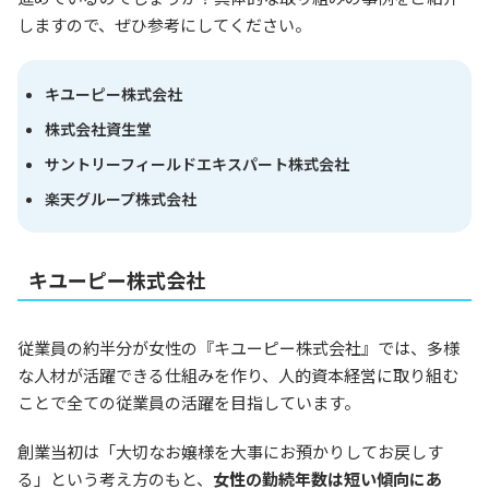
しますので、ぜひ参考にしてください。
キユーピー株式会社
株式会社資生堂
サントリーフィールドエキスパート株式会社
楽天グループ株式会社
キユーピー株式会社
従業員の約半分が女性の『キユーピー株式会社』では、多様
な人材が活躍できる仕組みを作り、人的資本経営に取り組む
ことで全ての従業員の活躍を目指しています。
創業当初は「大切なお嬢様を大事にお預かりしてお戻しす
る」という考え方のもと、
女性の勤続年数は短い傾向にあ