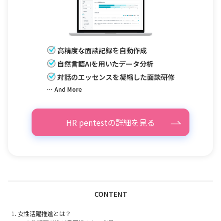
高精度な面談記録を自動作成
自然言語AIを用いたデータ分析
対話のエッセンスを凝縮した面談研修
… And More
HR pentestの詳細を見る
CONTENT
女性活躍推進とは？