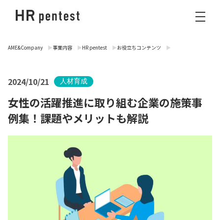
AME&Company
事業内容
HR pentest
お役立ちコンテンツ
2024/10/21
人材育成
女性の活躍推進に取り組む企業の施策事
例集！課題やメリットも解説