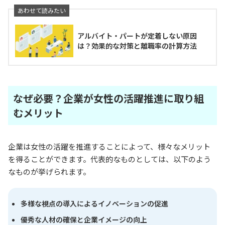
アルバイト・パートが定着しない原因
は？効果的な対策と離職率の計算方法
なぜ必要？企業が女性の活躍推進に取り組
むメリット
企業は女性の活躍を推進することによって、様々なメリット
を得ることができます。代表的なものとしては、以下のよう
なものが挙げられます。
多様な視点の導入によるイノベーションの促進
優秀な人材の確保と企業イメージの向上