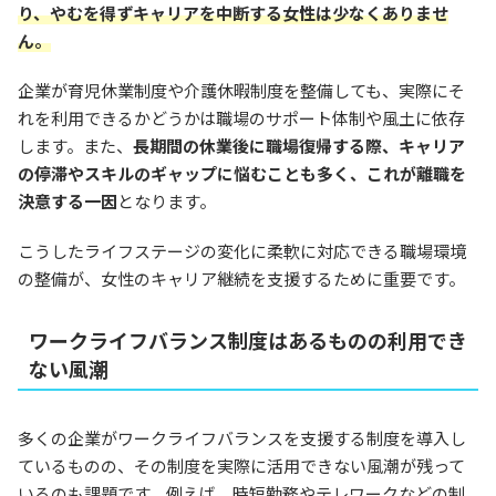
り、やむを得ずキャリアを中断する女性は少なくありませ
ん。
企業が育児休業制度や介護休暇制度を整備しても、実際にそ
れを利用できるかどうかは職場のサポート体制や風土に依存
します。また、
長期間の休業後に職場復帰する際、キャリア
の停滞やスキルのギャップに悩むことも多く、これが離職を
決意する一因
となります。
こうしたライフステージの変化に柔軟に対応できる職場環境
の整備が、女性のキャリア継続を支援するために重要です。
ワークライフバランス制度はあるものの利用でき
ない風潮
多くの企業がワークライフバランスを支援する制度を導入し
ているものの、その制度を実際に活用できない風潮が残って
いるのも課題です。例えば、時短勤務やテレワークなどの制