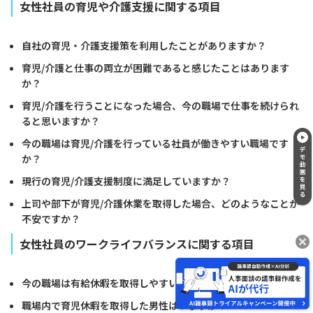
女性社員の育児や介護支援に関する項目
自社の育児・介護支援策を利用したことがありますか？
育児/介護と仕事の両立が困難であると感じたことはあります
か？
育児/介護を行うことになった場合、今の職場で仕事を続けられ
ると思いますか？
今の職場は育児/介護を行っている社員が働きやすい職場です
か？
現行の育児/介護支援制度に満足していますか？
上司や部下が育児/介護休業を取得した場合、どのようなことが
不安ですか？
女性社員のワークライフバランスに関する項目
今の職場は有給休暇を取得しやすい職場だと思いますか？
職場内で育児休暇を取得した男性はいますか？