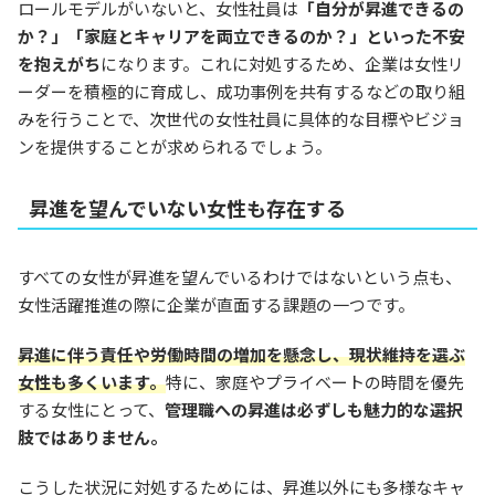
ロールモデルがいないと、女性社員は
「自分が昇進できるの
か？」「家庭とキャリアを両立できるのか？」といった不安
を抱えがち
になります。これに対処するため、企業は女性リ
ーダーを積極的に育成し、成功事例を共有するなどの取り組
みを行うことで、次世代の女性社員に具体的な目標やビジョ
ンを提供することが求められるでしょう。
昇進を望んでいない女性も存在する
すべての女性が昇進を望んでいるわけではないという点も、
女性活躍推進の際に企業が直面する課題の一つです。
昇進に伴う責任や労働時間の増加を懸念し、現状維持を選ぶ
女性も多くいます。
特に、家庭やプライベートの時間を優先
する女性にとって、
管理職への昇進は必ずしも魅力的な選択
肢ではありません。
こうした状況に対処するためには、昇進以外にも多様なキャ