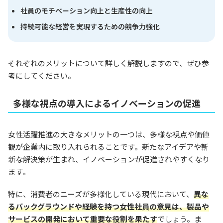
社員のモチベーション向上と生産性の向上
持続可能な経営を実現するための競争力強化
それぞれのメリットについて詳しく解説しますので、ぜひ参
考にしてください。
多様な視点の導入によるイノベーションの促進
女性活躍推進の大きなメリットの一つは、多様な視点や価値
観が企業内に取り入れられることです。新たなアイデアや斬
新な解決策が生まれ、イノベーションが促進されやすくなり
ます。
特に、消費者のニーズが多様化している現代において、
異な
るバックグラウンドや経験を持つ女性社員の意見は、製品や
サービスの開発において重要な役割を果たす
でしょう。ま