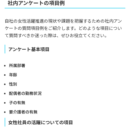
社内アンケートの項目例
自社の女性活躍推進の現状や課題を把握するための社内アン
ケートの質問項目例をご紹介します。どのような項目につい
て質問すべきか迷った際は、ぜひお役立てください。
アンケート基本項目
所属部署
年齢
性別
配偶者の勤務状況
子の有無
要介護者の有無
女性社員の活躍についての項目