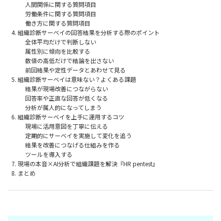
人間関係に関する質問項目
労働条件に関する質問項目
働き方に関する質問項目
組織診断サーベイの回答結果を分析する際のポイント
全体平均だけで判断しない
属性別に傾向を比較する
数値の高低だけで結論を出さない
前回結果や定性データとあわせて見る
組織診断サーベイは意味ない？よくある課題
結果が現場改善につながらない
回答率や正直な回答が低くなる
分析が属人的になってしまう
組織診断サーベイを上手に運用するコツ
現場に活用意図を丁寧に伝える
定期的にサーベイを実施して変化を追う
結果を改善につなげる仕組みを作る
ツールを導入する
現場の本音×AI分析で組織課題を解決『HR pentest』
まとめ