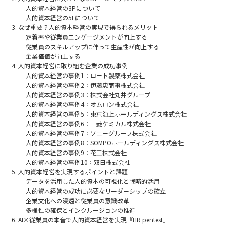
人的資本経営の3Pについて
人的資本経営の5Fについて
なぜ重要？人的資本経営の実現で得られるメリット
定着率や従業員エンゲージメントが向上する
従業員のスキルアップに伴って生産性が向上する
企業価値が向上する
人的資本経営に取り組む企業の成功事例
人的資本経営の事例1：ロート製薬株式会社
人的資本経営の事例2：伊藤忠商事株式会社
人的資本経営の事例3：株式会社丸井グループ
人的資本経営の事例4：オムロン株式会社
人的資本経営の事例5：東京海上ホールディングス株式会社
人的資本経営の事例6：三菱ケミカル株式会社
人的資本経営の事例7：ソニーグループ株式会社
人的資本経営の事例8：SOMPOホールディングス株式会社
人的資本経営の事例9：花王株式会社
人的資本経営の事例10：双日株式会社
人的資本経営を実現するポイントと課題
データを活用した人的資本の可視化と戦略的活用
人的資本経営の成功に必要なリーダーシップの確立
企業文化への浸透と従業員の意識改革
多様性の確保とインクルージョンの推進
AI×従業員の本音で人的資本経営を実現『HR pentest』