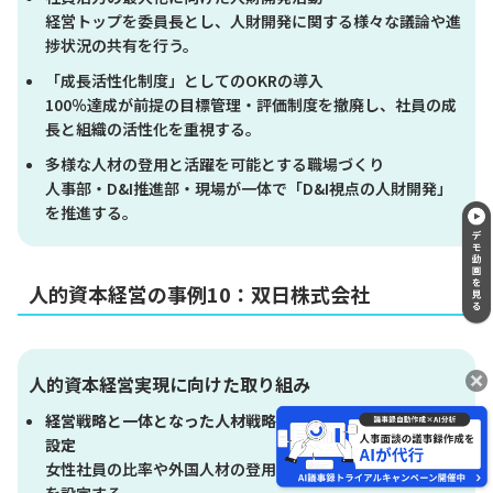
経営トップを委員長とし、人財開発に関する様々な議論や進
捗状況の共有を行う。
「成長活性化制度」としてのOKRの導入
100％達成が前提の目標管理・評価制度を撤廃し、社員の成
長と組織の活性化を重視する。
多様な人材の登用と活躍を可能とする職場づくり
人事部・D&I推進部・現場が一体で「D&I視点の人財開発」
を推進する。
人的資本経営の事例10：双日株式会社
人的資本経営実現に向けた取り組み
経営戦略と一体となった人材戦略推進のため「人材KPI」を
設定
女性社員の比率や外国人材の登用など、多様性を活かすKPI
を設定する。