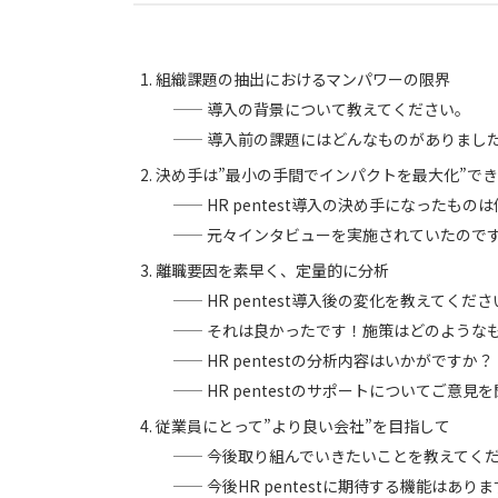
組織課題の抽出におけるマンパワーの限界
—— 導入の背景について教えてください。
—— 導入前の課題にはどんなものがありまし
決め手は”最小の手間でインパクトを最大化”で
—— HR pentest導入の決め手になったもの
—— 元々インタビューを実施されていたので
離職要因を素早く、定量的に分析
—— HR pentest導入後の変化を教えてくだ
—— それは良かったです！施策はどのような
—— HR pentestの分析内容はいかがですか？
—— HR pentestのサポートについてご意
従業員にとって”より良い会社”を目指して
—— 今後取り組んでいきたいことを教えてく
—— 今後HR pentestに期待する機能はあり