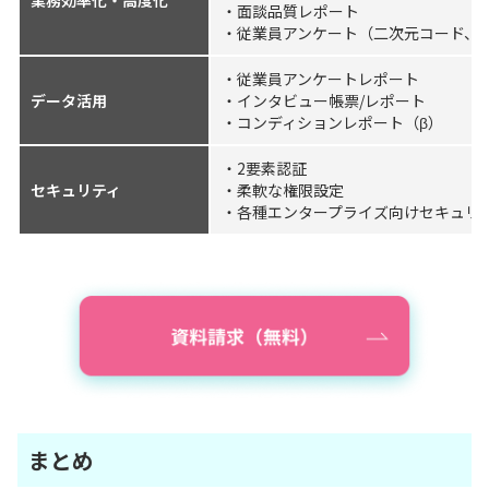
業務効率化・高度化
・面談品質レポート
・従業員アンケート（二次元コード、
・従業員アンケートレポート
データ活用
・インタビュー帳票/レポート
・コンディションレポート（β）
・2要素認証
セキュリティ
・柔軟な権限設定
・各種エンタープライズ向けセキュリ
まとめ