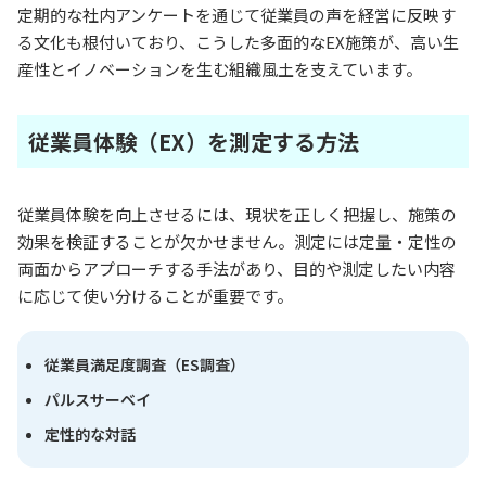
定期的な社内アンケートを通じて従業員の声を経営に反映す
る文化も根付いており、こうした多面的なEX施策が、高い生
産性とイノベーションを生む組織風土を支えています。
従業員体験（EX）を測定する方法
従業員体験を向上させるには、現状を正しく把握し、施策の
効果を検証することが欠かせません。測定には定量・定性の
両面からアプローチする手法があり、目的や測定したい内容
に応じて使い分けることが重要です。
従業員満足度調査（ES調査）
パルスサーベイ
定性的な対話