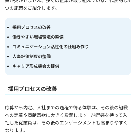
策が欠かせません。多くの企業が取り組んでいる、代表的な5
つの施策をご紹介します。
採用プロセスの改善
働きやすい職場環境の整備
コミュニケーション活性化の仕組み作り
人事評価制度の整備
キャリア形成機会の提供
採用プロセスの改善
応募から内定、入社までの過程で得る体験は、その後の組織
への定着や貢献意欲に大きく影響します。納得感を持って入
社した従業員は、その後のエンゲージメントも高まりやすく
なります。