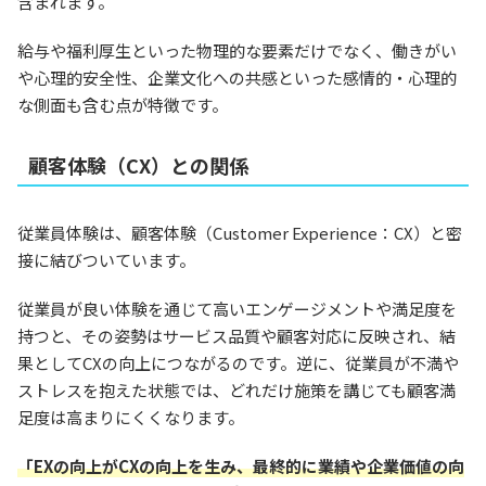
含まれます。
給与や福利厚生といった物理的な要素だけでなく、働きがい
や心理的安全性、企業文化への共感といった感情的・心理的
な側面も含む点が特徴です。
顧客体験（CX）との関係
従業員体験は、顧客体験（Customer Experience：CX）と密
接に結びついています。
従業員が良い体験を通じて高いエンゲージメントや満足度を
持つと、その姿勢はサービス品質や顧客対応に反映され、結
果としてCXの向上につながるのです。逆に、従業員が不満や
ストレスを抱えた状態では、どれだけ施策を講じても顧客満
足度は高まりにくくなります。
「EXの向上がCXの向上を生み、最終的に業績や企業価値の向