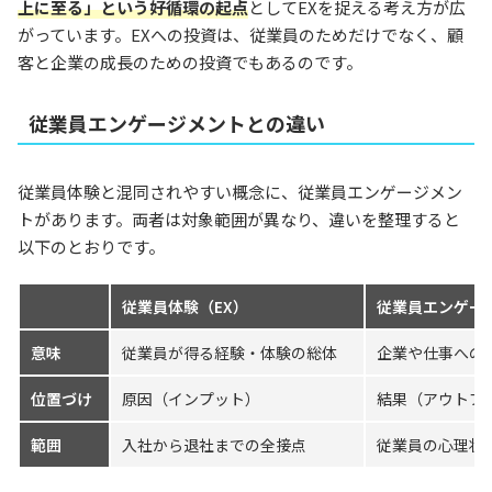
上に至る」という好循環の起点
としてEXを捉える考え方が広
がっています。EXへの投資は、従業員のためだけでなく、顧
客と企業の成長のための投資でもあるのです。
従業員エンゲージメントとの違い
従業員体験と混同されやすい概念に、従業員エンゲージメン
トがあります。両者は対象範囲が異なり、違いを整理すると
以下のとおりです。
従業員体験（EX）
従業員エンゲー
意味
従業員が得る経験・体験の総体
企業や仕事への
位置づけ
原因（インプット）
結果（アウトプ
範囲
入社から退社までの全接点
従業員の心理状