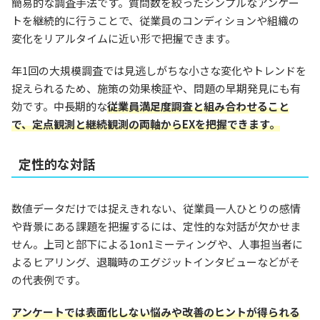
簡易的な調査手法です。質問数を絞ったシンプルなアンケー
トを継続的に行うことで、従業員のコンディションや組織の
変化をリアルタイムに近い形で把握できます。
年1回の大規模調査では見逃しがちな小さな変化やトレンドを
捉えられるため、施策の効果検証や、問題の早期発見にも有
効です。中長期的な
従業員満足度調査と組み合わせること
で、定点観測と継続観測の両軸からEXを把握できます。
定性的な対話
数値データだけでは捉えきれない、従業員一人ひとりの感情
や背景にある課題を把握するには、定性的な対話が欠かせま
せん。上司と部下による1on1ミーティングや、人事担当者に
よるヒアリング、退職時のエグジットインタビューなどがそ
の代表例です。
アンケートでは表面化しない悩みや改善のヒントが得られる