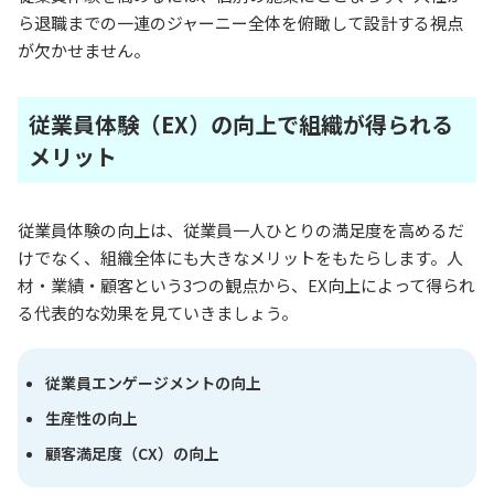
ら退職までの一連のジャーニー全体を俯瞰して設計する視点
が欠かせません。
従業員体験（EX）の向上で組織が得られる
メリット
従業員体験の向上は、従業員一人ひとりの満足度を高めるだ
けでなく、組織全体にも大きなメリットをもたらします。人
材・業績・顧客という3つの観点から、EX向上によって得られ
る代表的な効果を見ていきましょう。
従業員エンゲージメントの向上
生産性の向上
顧客満足度（CX）の向上