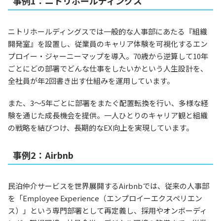
事例1：ニトリホールディングス
ニトリホールディングスでは一般的な人事部にあたる『組織
開発室』を設置し、従業員のキャリア体験を可視化するエン
プロイー・ジャーニーマップを導入。70歳から逆算して10年
ごとにどの部署でどんな仕事をしたいかという人生設計を、
全社員が年2回書き出す仕組みを運用しています。
また、3〜5年ごとに部署をまたぐ配置転換を行い、多様な経
験を通じた成長機会を提供。一人ひとりのキャリア観と組織
の戦略を結びつけ、長期的なEX向上を実現しています。
事例2：Airbnb
民泊仲介サービスを世界展開するAirbnbでは、従来の人事部
を「Employee Experience（エンプロイーエクスペリエン
ス）」という専門部署として再定義し、採用やオンボーディ