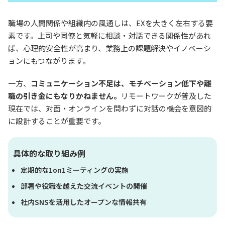
職場の人間関係や組織内の風通しは、EXを大きく左右する要
素です。上司や同僚と気軽に相談・対話できる関係性があれ
ば、心理的安全性が高まり、業務上の課題解決やイノベーシ
ョンにもつながります。
一方、
コミュニケーション不足は、モチベーション低下や離
職の引き金にもなりかねません。
リモートワークが普及した
現在では、対面・オンラインを問わずに対話の機会を意図的
に設計することが重要です。
具体的な取り組み例
定期的な1on1ミーティングの実施
部署や役職を越えた交流イベントの開催
社内SNSを活用したオープンな情報共有