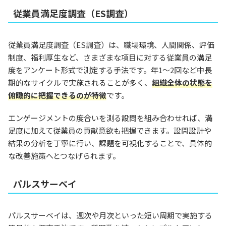
従業員満足度調査（ES調査）
従業員満足度調査（ES調査）は、職場環境、人間関係、評価
制度、福利厚生など、さまざまな項目に対する従業員の満足
度をアンケート形式で測定する手法です。年1〜2回など中長
期的なサイクルで実施されることが多く、
組織全体の状態を
俯瞰的に把握できるのが特徴
です。
エンゲージメントの度合いを測る設問を組み合わせれば、満
足度に加えて従業員の貢献意欲も把握できます。設問設計や
結果の分析を丁寧に行い、課題を可視化することで、具体的
な改善施策へとつなげられます。
パルスサーベイ
パルスサーベイは、週次や月次といった短い周期で実施する