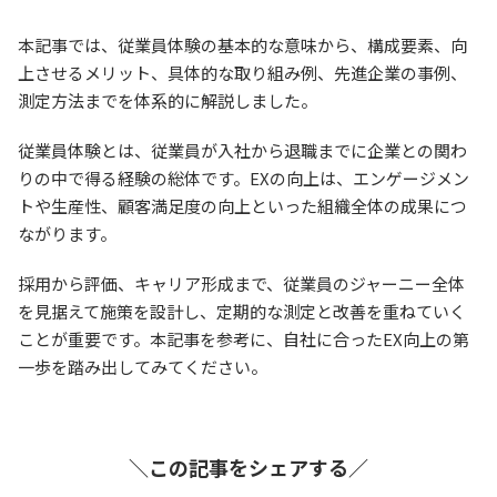
本記事では、従業員体験の基本的な意味から、構成要素、向
上させるメリット、具体的な取り組み例、先進企業の事例、
測定方法までを体系的に解説しました。
従業員体験とは、従業員が入社から退職までに企業との関わ
りの中で得る経験の総体です。EXの向上は、エンゲージメン
トや生産性、顧客満足度の向上といった組織全体の成果につ
ながります。
採用から評価、キャリア形成まで、従業員のジャーニー全体
を見据えて施策を設計し、定期的な測定と改善を重ねていく
ことが重要です。本記事を参考に、自社に合ったEX向上の第
一歩を踏み出してみてください。
＼この記事をシェアする／