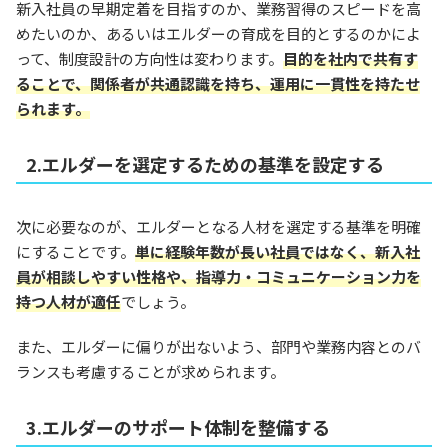
新入社員の早期定着を目指すのか、業務習得のスピードを高
めたいのか、あるいはエルダーの育成を目的とするのかによ
って、制度設計の方向性は変わります。
目的を社内で共有す
ることで、関係者が共通認識を持ち、運用に一貫性を持たせ
られます。
2.エルダーを選定するための基準を設定する
次に必要なのが、エルダーとなる人材を選定する基準を明確
にすることです。
単に経験年数が長い社員ではなく、新入社
員が相談しやすい性格や、指導力・コミュニケーション力を
持つ人材が適任
でしょう。
また、エルダーに偏りが出ないよう、部門や業務内容とのバ
ランスも考慮することが求められます。
3.エルダーのサポート体制を整備する