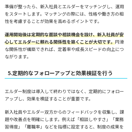
準備が整ったら、新入社員とエルダーをマッチングし、運用
をスタートします。マッチングの際には、性格や働き方の相
性を考慮することが効果を高めるポイントです。
運用開始後は定期的な面談や相談機会を設け、新入社員が安
心してエルダーに頼れる関係性を築くことが大切です。
円滑
な関係性が構築できれば、定着率や成長スピードの向上につ
ながります。
5.定期的なフォローアップと効果検証を行う
エルダー制度は導入して終わりではなく、定期的にフォロー
アップし、効果を検証することが重要です。
新入社員やエルダー双方からのフィードバックを収集し、課
題や改善点を明確にします。例えば「相談しやすさ」「業務
習得度」「離職率」などを指標に設定すると、制度の成果を