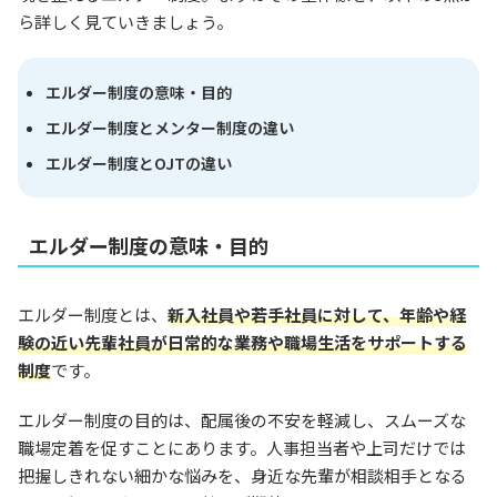
ら詳しく見ていきましょう。
エルダー制度の意味・目的
エルダー制度とメンター制度の違い
エルダー制度とOJTの違い
エルダー制度の意味・目的
エルダー制度とは、
新入社員や若手社員に対して、年齢や経
験の近い先輩社員が日常的な業務や職場生活をサポートする
制度
です。
エルダー制度の目的は、配属後の不安を軽減し、スムーズな
職場定着を促すことにあります。人事担当者や上司だけでは
把握しきれない細かな悩みを、身近な先輩が相談相手となる