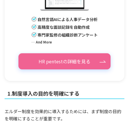
自然言語AIによる人事データ分析
高精度な面談記録を自動作成
専門家監修の組織診断アンケート
… And More
HR pentestの詳細を見る
1.制度導入の目的を明確にする
エルダー制度を効果的に導入するためには、まず制度の目的
を明確にすることが重要です。