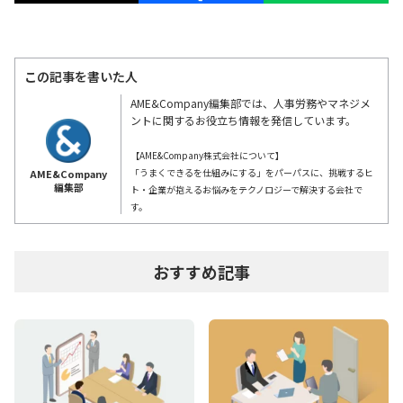
この記事を書いた人
AME&Company編集部では、人事労務やマネジメ
ントに関するお役立ち情報を発信しています。
【AME&Company株式会社について】
「うまくできるを仕組みにする」をパーパスに、挑戦するヒ
AME&Company
編集部
ト・企業が抱えるお悩みをテクノロジーで解決する会社で
す。
おすすめ記事