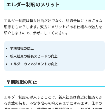
エルダー制度のメリット
エルダー制度は新入社員だけでなく、組織全体にさまざまな
恩恵をもたらします。双方にメリットがある仕組みの魅力を
紹介しますので、参考にしてください。
早期離職の防止
新入社員の成長スピードの向上
エルダーのマネジメント力向上
早期離職の防止
エルダー制度を導入することで、新入社員は身近に相談でき
る先輩を持ち、不安や悩みを抱え込まずにすみます。仕事の