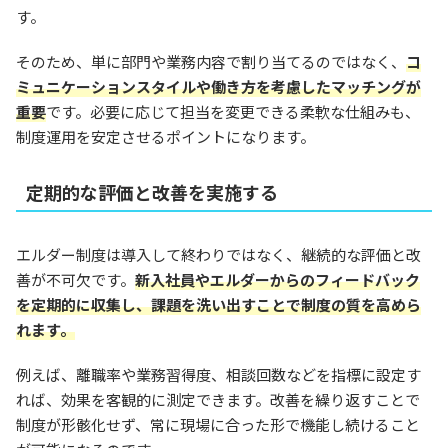
す。
そのため、単に部門や業務内容で割り当てるのではなく、
コ
ミュニケーションスタイルや働き方を考慮したマッチングが
重要
です。必要に応じて担当を変更できる柔軟な仕組みも、
制度運用を安定させるポイントになります。
定期的な評価と改善を実施する
エルダー制度は導入して終わりではなく、継続的な評価と改
善が不可欠です。
新入社員やエルダーからのフィードバック
を定期的に収集し、課題を洗い出すことで制度の質を高めら
れます。
例えば、離職率や業務習得度、相談回数などを指標に設定す
れば、効果を客観的に測定できます。改善を繰り返すことで
制度が形骸化せず、常に現場に合った形で機能し続けること