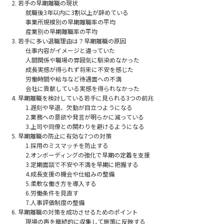
若手の早期離職の現状
就職後3年以内に3割以上が辞めている
事業所規模別の早期離職率の平均
産業別の早期離職率の平均
若手に多い退職理由は？早期離職の原因
仕事内容がイメージと違っていた
人間関係や職場の雰囲気に馴染めなかった
成長実感が得られず将来に不安を感じた
労働時間や給与など待遇面への不満
会社に貢献している実感を得られなかった
早期離職を検討している若手に見られる3つの前兆
1.遅刻や早退、欠勤が目立つようになる
2.業務への意欲や発言が明らかに減っている
3.上司や同僚との関わりを避けるようになる
早期離職の防止に有効な7つの対策
1.採用のミスマッチを防止する
2.オンボーディングの強化で早期の定着を支援
3.定期面談で不安や不満を早期に把握する
4.成長支援の機会や仕組みの整備
5.柔軟な働き方を導入する
6.労働条件を見直す
7.人事評価制度の整備
早期離職の対策を成功させるためのポイント
現場の声を継続的に収集して施策に反映する