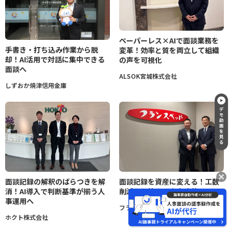
ペーパーレス×AIで面談業務を
手書き・打ち込み作業から脱
変革！効率と質を両立して組織
却！AI活用で対話に集中できる
の声を可視化
面談へ
ALSOK宮城株式会社
しずおか焼津信用金庫
面談記録の解釈のばらつきを解
面談記録を資産に変える！工数
消！AI導入で判断基準が揃う人
削減から始まる人事改革
事運用へ
フランスベッド株式会社
ホクト株式会社