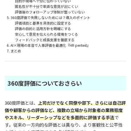
目的が現場へ十分に伝わっていない
匿名性が不十分で率直な意見が出にくい
評価後のフォローアップ体制が整っていない
360度評価で失敗しないためには？導入のポイント
評価項目と基準を具体的に設定する
評価の目的と活用方針を明確にする
安心して意見を伝えられる環境をつくる
フィードバックと成長支援を徹底する
AI×現場の本音で人事評価を最適化『HR pentest』
まとめ
360度評価についておさらい
360度評価とは、
上司だけでなく同僚や部下、さらには自己評
価や顧客からの評価など、複数の立場から対象者の業務態度
やスキル、リーダーシップなどを多面的に評価する手法
で
す。従来の一方向的な評価とは異なり、より客観性と公平性