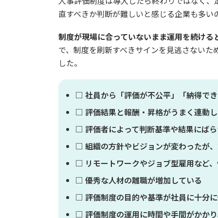
人事評価制度は導入したら終わりではなく、
直すべきか判断が難しいと感じる企業も多い
制度が現場に合っていないまま運用を続ける
で、制度を刷新すべきサインを見逃さないた
した。
□ 社員から「評価が不公平」「納得で
□ 評価結果と報酬・昇格がうまく連動
□ 評価者によって判断基準や結果にば
□ 組織の方針やビジョンが変わったが
□ リモートワークやジョブ型雇用など
□ 優秀な人材の離職が増加している
□ 評価制度の目的や基準が社員に十分
□ 評価制度の運用に時間や手間がかか