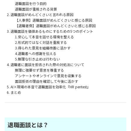
退職面談を行う目的
退職面談が重視される背景
退職面談がめんどくさいと言われる原因
【人事側】退職面談がめんどくさいと感じる原因
【退職者側】退職面談がめんどくさいと感じる原因
退職面談を価値あるものにするための5つのポイント
1.安心して本音を話せる環境を整える
2.形式的ではなく対話を重視する
3.得られた意見を組織改善に活かす
4.退職者への感謝を伝える
5.無理な引き止めは行わない
退職者に面談を拒否された際の対処法について
無理に強要せず意思を尊重する
アンケートやオンラインで意見を収集する
面談拒否の理由を確認して今後に活かす
AI×現場の本音で退職面談を効率化『HR pentest』
まとめ
退職面談とは？