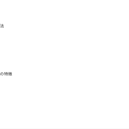
法
の特徴
』