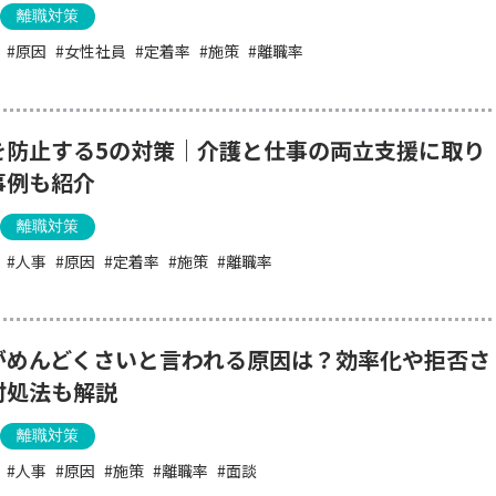
離職対策
原因
女性社員
定着率
施策
離職率
を防止する5の対策｜介護と仕事の両立支援に取り
事例も紹介
離職対策
人事
原因
定着率
施策
離職率
がめんどくさいと言われる原因は？効率化や拒否さ
対処法も解説
離職対策
人事
原因
施策
離職率
面談