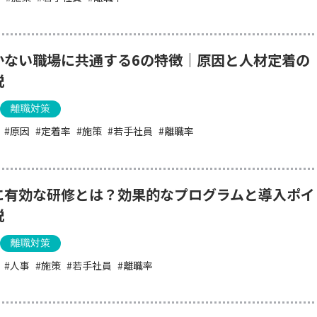
かない職場に共通する6の特徴｜原因と人材定着の
説
離職対策
原因
定着率
施策
若手社員
離職率
に有効な研修とは？効果的なプログラムと導入ポイ
説
離職対策
人事
施策
若手社員
離職率