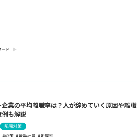
ワード
ー企業の平均離職率は？人が辞めていく原因や離職
策例も解説
離職対策
施策
若手社員
離職率