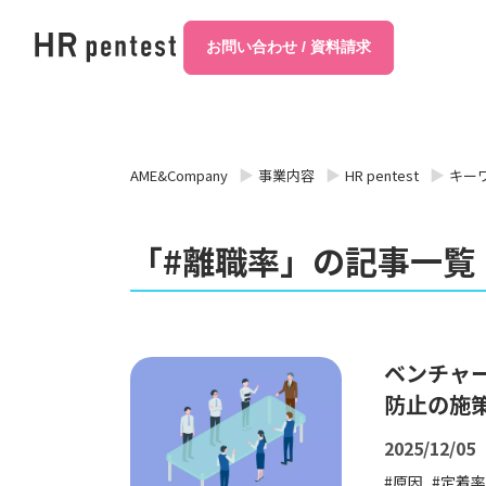
お問い合わせ / 資料請求
AME&Company
事業内容
HR pentest
キー
「#離職率」の記事一覧
ベンチャ
防止の施
2025/12/05
原因
定着率