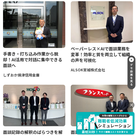
ペーパーレス×AIで面談業務を
手書き・打ち込み作業から脱
変革！効率と質を両立して組織
却！AI活用で対話に集中できる
の声を可視化
面談へ
ALSOK宮城株式会社
しずおか焼津信用金庫
面談記録の解釈のばらつきを解
面談記録を資産に変える！工数