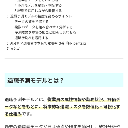
4.予測モデルを構築・検証する
5.現場で活用しながら改善する
退職予測モデルの精度を高めるポイント
データの質を担保する
複数のデータを組み合わせて分析する
予測結果を現場の知見と照らし合わせる
退職予測AIを活用する
AI分析×退職者の本音で離職率改善『HR pentest』
まとめ
退職予測モデルとは？
退職予測モデルとは、
従業員の属性情報や勤務状況、評価デ
ータなどをもとに、将来的な退職リスクを数値化・可視化す
る仕組み
です。
過去の退職者データから共通点や傾向を抽出し、統計分析や