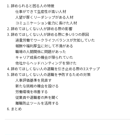
辞められると困る人の特徴
仕事ができて生産性が高い人材
人望が厚くリーダシップがある人材
コミュニケーション能力に長けた人材
辞めてほしくない人が辞める際の影響
辞めてほしくない人が辞める際に多い5つの原因
過重労働でワークライフバランスが欠如していた
報酬や福利厚生に対して不満がある
職場の人間関係に問題があった
キャリア成長の機会が限られていた
他社からヘッドハンティングを受けた
辞めてほしくない人の退職を引き止める際の3ステップ
辞めてほしくない人の退職を予防するための対策
人事評価基準を見直す
新たな挑戦の機会を設ける
労働環境を改善する
従業員や退職者の声を聞く
離職防止ツールを活用する
まとめ