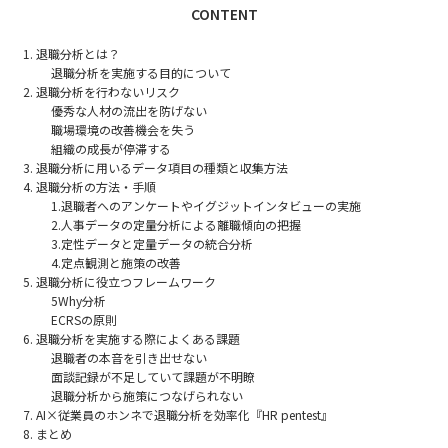
CONTENT
退職分析とは？
退職分析を実施する目的について
退職分析を行わないリスク
優秀な人材の流出を防げない
職場環境の改善機会を失う
組織の成長が停滞する
退職分析に用いるデータ項目の種類と収集方法
退職分析の方法・手順
1.退職者へのアンケートやイグジットインタビューの実施
2.人事データの定量分析による離職傾向の把握
3.定性データと定量データの統合分析
4.定点観測と施策の改善
退職分析に役立つフレームワーク
5Why分析
ECRSの原則
退職分析を実施する際によくある課題
退職者の本音を引き出せない
面談記録が不足していて課題が不明瞭
退職分析から施策につなげられない
AI×従業員のホンネで退職分析を効率化『HR pentest』
まとめ