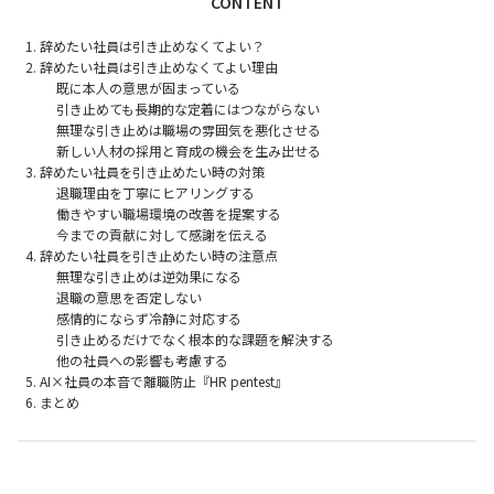
CONTENT
辞めたい社員は引き止めなくてよい？
辞めたい社員は引き止めなくてよい理由
既に本人の意思が固まっている
引き止めても長期的な定着にはつながらない
無理な引き止めは職場の雰囲気を悪化させる
新しい人材の採用と育成の機会を生み出せる
辞めたい社員を引き止めたい時の対策
退職理由を丁寧にヒアリングする
働きやすい職場環境の改善を提案する
今までの貢献に対して感謝を伝える
辞めたい社員を引き止めたい時の注意点
無理な引き止めは逆効果になる
退職の意思を否定しない
感情的にならず冷静に対応する
引き止めるだけでなく根本的な課題を解決する
他の社員への影響も考慮する
AI×社員の本音で離職防止『HR pentest』
まとめ