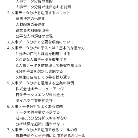
人事データ分析の目的
人事データ分析が注目される背景
人事データ分析を活用するメリット
意思決定の迅速化
人材配置の最適化
従業員の離職率改善
公平な人事評価の実現
人事データ分析で必要な項目について
人事データ分析の手法とは？基本的な進め方
1.分析の目的と課題を明確にする
2.必要な人事データを収集する
3.人事データを前処理して基盤を整える
4.分析手法を選定し実施する
5.施策に反映して改善を繰り返す
人事データ分析を活用する企業の事例
株式会社ホテルニューアワジ
日鉄テックスエンジ株式会社
ダイハツ工業株式会社
人事データ分析でよくある課題
データの質や量が不足する
社内に充分な分析スキルがない
分析結果を施策に活かせない
人事データ分析で活用できるツールの例
離職予測や人材評価に活用できるAIツール