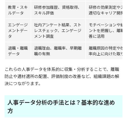
教育・スキ
研修参加履歴、資格取得、
研修の効果測定やス
ルデータ
スキル評価
適切なキャリア開発
エンゲージ
社内アンケート結果、スト
モチベーションや組
メントデー
レスチェック、エンゲージ
ントを把握し、離職
タ
メント調査
善に活用
退職・離職
退職理由、離職率、早期離
離職原因の特定や改
データ
職の有無
率向上に向けた取り
これらの人事データを体系的に収集・分析することで、離職
防止や適材適所の配置、評価制度の改善など、組織課題の解
決につながります。
人事データ分析の手法とは？基本的な進め
方