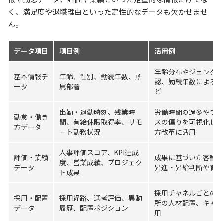
く、満足度や退職理由といった定性的なデータも欠かせませ
ん。
データ項目
項目例
活用例
年齢分布やジェンダ
基本情報デ
年齢、性別、勤続年数、所
認、勤続年数による
ータ
属部署
ど
出勤・退勤時刻、残業時
労働時間の過多やワ
勤怠・働き
間、有給休暇取得率、リモ
スの偏りを可視化し
方データ
ート勤務状況
方改革に活用
人事評価スコア、KPI達成
評価・業績
成果に基づいた客観
度、営業成績、プロジェク
データ
昇進・昇給判断や育
ト成果
採用チャネルごとの
採用・配置
採用経路、選考評価、異動
所の人材配置、キャ
データ
履歴、配置ポジション
用