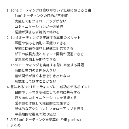
1on1ミーティングは意味がない？無駄に感じる理由
1on1ミーティングの目的が不明確
実施してもフォローアップがない
コミュニケーションが一方通行
議論が深まらず雑談で終わる
1on1ミーティングを実施する本来のメリット
課題や悩みを個別に深掘りできる
早期に問題を発見し迅速に対応できる
部下の成長支援とキャリア開発が促進できる
定着率の向上が期待できる
1on1ミーティングを実施する際に直面する課題
時間と労力の負担が大きい
信頼関係が薄く本音を引き出せない
形式化して話すことがない
意味ある1on1ミーティングに！成功させるポイント
目的やテーマを明確にして事前に共有する
双方向のコミュニケーションを意識する
議事録を作成して継続的に実施する
具体的なアクションとフォローアップを行う
中長期的な視点で取り組む
AIで1on1ミーティングを効率化『HR pentest』
まとめ