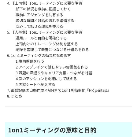
【上司側】1on1ミーティングに必要な準備
部下の状況を事前に把握しておく
事前にアジェンダを共有する
適切な質問と対話の流れを準備する
安心して話せる環境を整える
【人事側】1on1ミーティングに必要な準備
運用ルールと目的を明確化する
上司向けのトレーニング体制を整える
記録を管理して改善につなげる仕組みを作る
1on1ミーティングの効果的な進め方
1.事前準備を行う
2.アイスブレイクで話しやすい雰囲気を作る
3.課題の深掘りやキャリア支援につながる対話
4.次のアクションを明確にして終える
5.面談シートへ記入する
面談記録の自動作成×AI分析で1on1を効率化『HR pentest』
まとめ
1on1ミーティングの意味と目的